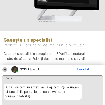
Gasește un specialist
Ranking-ul îi adună pe cei mai buni din industrie
Cauți un specialist in apropierea ta? Verificați motorul
nostru de căutare. Folosiți doar cele mai bune servicii!
ȘOIMII Sportului
Live chat
Căutare
20:13
Bună, suntem încântați să vă ajutăm! 🙂 Vă rugăm
să faceți clic pe subiectul de conversație
corespunzător! 🙂