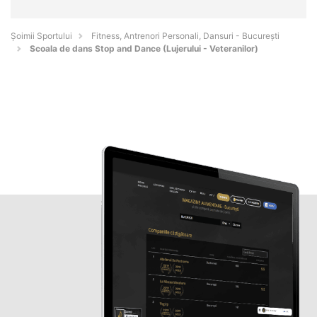
Șoimii Sportului
Fitness, Antrenori Personali, Dansuri - Bucureşti
Scoala de dans Stop and Dance (Lujerului - Veteranilor)