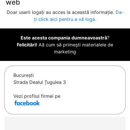
web
Doar userii logați au acces la această informație.
Da-
ți click aici pentru a vă loga.
Este acesta compania dumneavoastră
?
Felicitări!
Aă cum să primești materialele de
marketing
Bucureşti
Strada Dealul Țugulea 3
Vezi profilul firmei pe