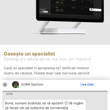
Gasește un specialist
Ranking-ul îi adună pe cei mai buni din industrie
Cauți un specialist in apropierea ta? Verificați motorul
nostru de căutare. Folosiți doar cele mai bune servicii!
ȘOIMII Sportului
Live chat
Căutare
10:53
Bună, suntem încântați să vă ajutăm! 🙂 Vă rugăm
să faceți clic pe subiectul de conversație