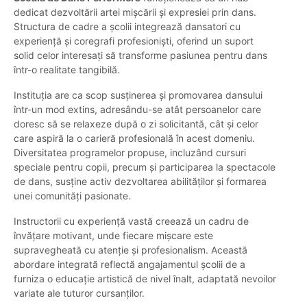
dedicat dezvoltării artei mișcării și expresiei prin dans.
Structura de cadre a școlii integrează dansatori cu
experiență și coregrafi profesioniști, oferind un suport
solid celor interesați să transforme pasiunea pentru dans
într-o realitate tangibilă.
Instituția are ca scop susținerea și promovarea dansului
într-un mod extins, adresându-se atât persoanelor care
doresc să se relaxeze după o zi solicitantă, cât și celor
care aspiră la o carieră profesională în acest domeniu.
Diversitatea programelor propuse, incluzând cursuri
speciale pentru copii, precum și participarea la spectacole
de dans, susține activ dezvoltarea abilităților și formarea
unei comunități pasionate.
Instructorii cu experiență vastă creează un cadru de
învățare motivant, unde fiecare mișcare este
supravegheată cu atenție și profesionalism. Această
abordare integrată reflectă angajamentul școlii de a
furniza o educație artistică de nivel înalt, adaptată nevoilor
variate ale tuturor cursanților.