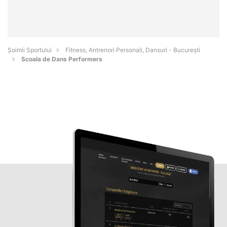
Șoimii Sportului
Fitness, Antrenori Personali, Dansuri - Bucureşti
Scoala de Dans Performers