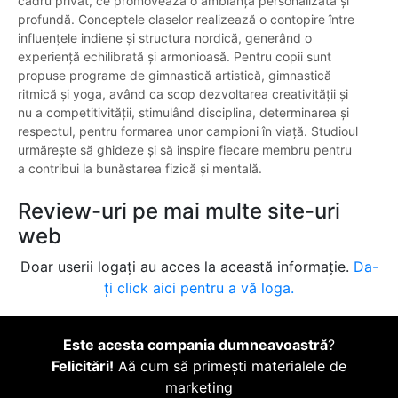
cadru privat, ce promovează o ambianță personalizată și
profundă. Conceptele claselor realizează o contopire între
influențele indiene și structura nordică, generând o
experiență echilibrată și armonioasă. Pentru copii sunt
propuse programe de gimnastică artistică, gimnastică
ritmică și yoga, având ca scop dezvoltarea creativității și
nu a competitivității, stimulând disciplina, determinarea și
respectul, pentru formarea unor campioni în viață. Studioul
urmărește să ghideze și să inspire fiecare membru pentru
a contribui la bunăstarea fizică și mentală.
Review-uri pe mai multe site-uri
web
Doar userii logați au acces la această informație.
Da-
ți click aici pentru a vă loga.
Este acesta compania dumneavoastră
?
Felicitări!
Aă cum să primești materialele de
marketing