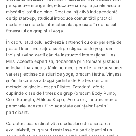
perspective inteligente, educative și inspiraționale asupra
mișcării și stării de bine. Creat ca inițiativă independentă
de tip start-up, studioul introduce comunității practici
moderne și metode internaționale apreciate în domeniul
fitnessului de grup și al yoga.
În cadrul studioului activează antrenori cu o experiență de
peste 15 ani, instruiți la școli prestigioase de yoga din
India și având certificări de instructori internaționali Les
Mills. Această expertiză, dobândită prin formare și studiu
în India, Thailanda și țările nordice, permite furnizarea unei
varietăți extinse de stiluri de yoga, precum Hatha, Vinyasa
și Yin, la care se adaugă ședințe de Pilates conform
metodei originale Joseph Pilates. Totodată, oferta
cuprinde clase de fitness de grup (precum Body Pump,
Core Strength, Athletic Step și Aerobic) și antrenamente
personale, acestea fiind adaptate cerințelor fiecărui
participant.
Caracteristica distinctivă a studioului este orientarea
exclusivistă, cu grupuri restrânse de participanți și un