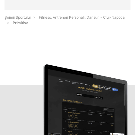
Șoimii Sportului
Fitness, Antrenori Personali, Dansuri - Cluj-Napoca
Primitive