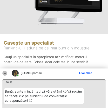
Gasește un specialist
Ranking-ul îi adună pe cei mai buni din industrie
Cauți un specialist in apropierea ta? Verificați motorul
nostru de căutare. Folosiți doar cele mai bune servicii!
ȘOIMII Sportului
Live chat
Căutare
16:38
Bună, suntem încântați să vă ajutăm! 🙂 Vă rugăm
să faceți clic pe subiectul de conversație
corespunzător! 🙂