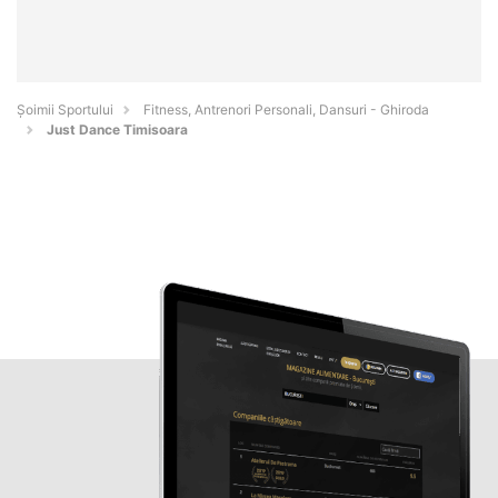
Șoimii Sportului
Fitness, Antrenori Personali, Dansuri - Ghiroda
Just Dance Timisoara