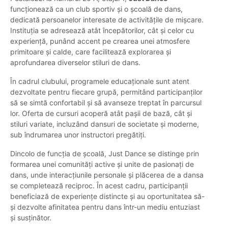
funcționează ca un club sportiv și o școală de dans,
dedicată persoanelor interesate de activitățile de mișcare.
Instituția se adresează atât începătorilor, cât și celor cu
experiență, punând accent pe crearea unei atmosfere
primitoare și calde, care facilitează explorarea și
aprofundarea diverselor stiluri de dans.
În cadrul clubului, programele educaționale sunt atent
dezvoltate pentru fiecare grupă, permitând participanților
să se simtă confortabil și să avanseze treptat în parcursul
lor. Oferta de cursuri acoperă atât pașii de bază, cât și
stiluri variate, incluzând dansuri de societate și moderne,
sub îndrumarea unor instructori pregătiți.
Dincolo de funcția de școală, Just Dance se distinge prin
formarea unei comunități active și unite de pasionați de
dans, unde interacțiunile personale și plăcerea de a dansa
se completează reciproc. În acest cadru, participanții
beneficiază de experiențe distincte și au oportunitatea să-
și dezvolte afinitatea pentru dans într-un mediu entuziast
și susținător.