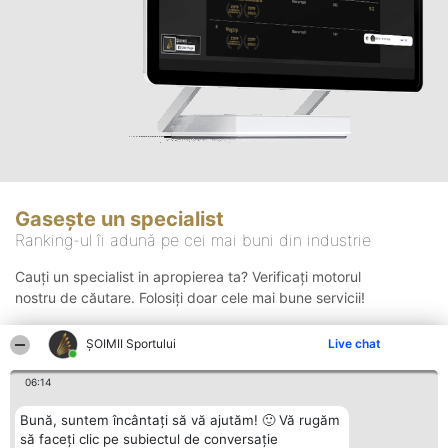
Gasește un specialist
Ranking-ul îi adună pe cei mai buni din industrie
Cauți un specialist in apropierea ta? Verificați motorul
nostru de căutare. Folosiți doar cele mai bune servicii!
ȘOIMII Sportului
Live chat
Căutare
06:14
Bună, suntem încântați să vă ajutăm! 🙂 Vă rugăm
să faceți clic pe subiectul de conversație