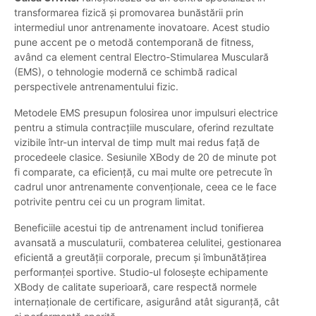
transformarea fizică și promovarea bunăstării prin
intermediul unor antrenamente inovatoare. Acest studio
pune accent pe o metodă contemporană de fitness,
având ca element central Electro-Stimularea Musculară
(EMS), o tehnologie modernă ce schimbă radical
perspectivele antrenamentului fizic.
Metodele EMS presupun folosirea unor impulsuri electrice
pentru a stimula contracțiile musculare, oferind rezultate
vizibile într-un interval de timp mult mai redus față de
procedeele clasice. Sesiunile XBody de 20 de minute pot
fi comparate, ca eficiență, cu mai multe ore petrecute în
cadrul unor antrenamente convenționale, ceea ce le face
potrivite pentru cei cu un program limitat.
Beneficiile acestui tip de antrenament includ tonifierea
avansată a musculaturii, combaterea celulitei, gestionarea
eficientă a greutății corporale, precum și îmbunătățirea
performanței sportive. Studio-ul folosește echipamente
XBody de calitate superioară, care respectă normele
internaționale de certificare, asigurând atât siguranță, cât