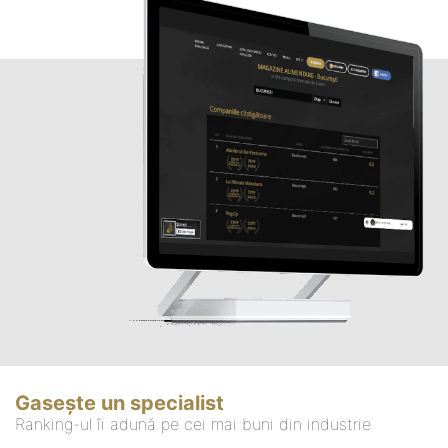
Gasește un specialist
Ranking-ul îi adună pe cei mai buni din industrie