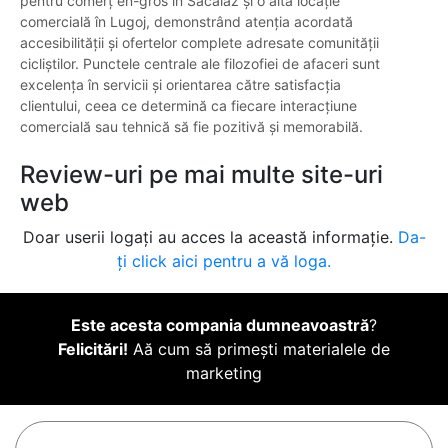
pentru comerț en-gros în Săcălaz și o altă locație
comercială în Lugoj, demonstrând atenția acordată
accesibilității și ofertelor complete adresate comunității
cicliștilor. Punctele centrale ale filozofiei de afaceri sunt
excelența în servicii și orientarea către satisfacția
clientului, ceea ce determină ca fiecare interacțiune
comercială sau tehnică să fie pozitivă și memorabilă.
Review-uri pe mai multe site-uri
web
Doar userii logați au acces la această informație.
Da-
ți click aici pentru a vă loga.
Este acesta compania dumneavoastră
?
Felicitări!
Aă cum să primești materialele de
marketing