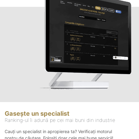
Gasește un specialist
Ranking-ul îi adună pe cei mai buni din industrie
Cauți un specialist in apropierea ta? Verificați motorul
nostru de căutare. Folosiți doar cele mai bune servicii!