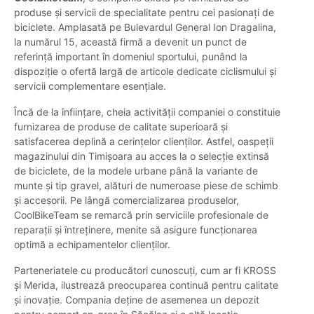
produse și servicii de specialitate pentru cei pasionați de
biciclete. Amplasată pe Bulevardul General Ion Dragalina,
la numărul 15, această firmă a devenit un punct de
referință important în domeniul sportului, punând la
dispoziție o ofertă largă de articole dedicate ciclismului și
servicii complementare esențiale.
Încă de la înființare, cheia activității companiei o constituie
furnizarea de produse de calitate superioară și
satisfacerea deplină a cerințelor clienților. Astfel, oaspeții
magazinului din Timișoara au acces la o selecție extinsă
de biciclete, de la modele urbane până la variante de
munte și tip gravel, alături de numeroase piese de schimb
și accesorii. Pe lângă comercializarea produselor,
CoolBikeTeam se remarcă prin serviciile profesionale de
reparații și întreținere, menite să asigure funcționarea
optimă a echipamentelor clienților.
Parteneriatele cu producători cunoscuți, cum ar fi KROSS
și Merida, ilustrează preocuparea continuă pentru calitate
și inovație. Compania deține de asemenea un depozit