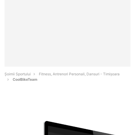
Șoimii Sportului
Fitness, Antrenori Personali, Dansuri - Timişoara
CoolBikeTeam