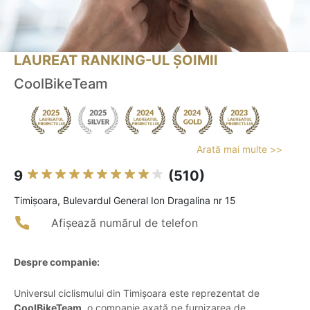
LAUREAT RANKING-UL ȘOIMII
CoolBikeTeam
Arată mai multe >>
9
(510)
Timişoara, Bulevardul General Ion Dragalina nr 15
Afișează numărul de telefon
Despre companie:
Universul ciclismului din Timișoara este reprezentat de
CoolBikeTeam
, o companie axată pe furnizarea de