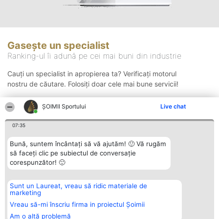
Gasește un specialist
Ranking-ul îi adună pe cei mai buni din industrie
Cauți un specialist in apropierea ta? Verificați motorul
nostru de căutare. Folosiți doar cele mai bune servicii!
ȘOIMII Sportului
Live chat
Căutare
07:35
Bună, suntem încântați să vă ajutăm! 🙂 Vă rugăm
să faceți clic pe subiectul de conversație
corespunzător! 🙂
Sunt un Laureat, vreau să ridic materiale de
Organizator Ranking
Plebiscyt
Contact
marketing
BRIGHT SOLUTIONS BR SRL
Câștigătorii
Contact
Aleea Timisul De Sus 2 Bl. A30
Lista Tuturor
Vreau să-mi înscriu firma in proiectul Șoimii
Sc. A Et. 4 Ap. 13 Cod 061952
Laureaților
Am o altă problemă
București
Reguli