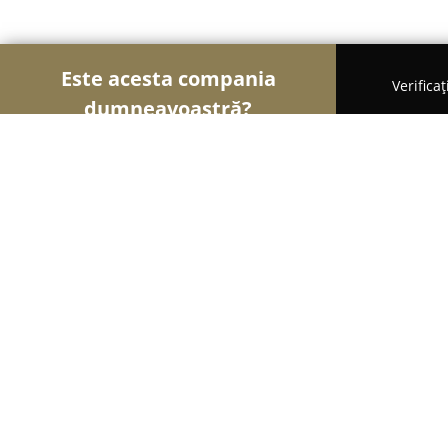
Este acesta compania
Verifica
dumneavoastră?
Șoimii Sportului
Fitness, Antrenori Personali, Dan
Magnitude Dance
9.6
(334)
Iaşi, Aleea Profesor Vasile Petrescu 5, Iași 700562