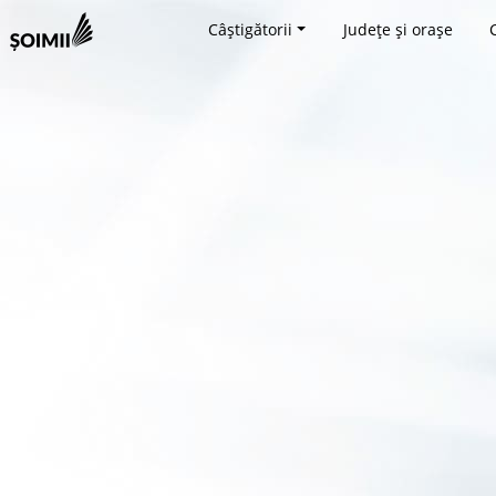
Câștigătorii
Județe și orașe