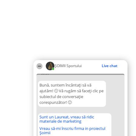
ȘOIMII Sportului
Live chat
08:26
Bună, suntem încântați să vă
ajutăm! 🙂 Vă rugăm să faceți clic pe
subiectul de conversație
corespunzător! 🙂
Sunt un Laureat, vreau să ridic
materiale de marketing
Vreau să-mi înscriu firma in proiectul
Șoimii