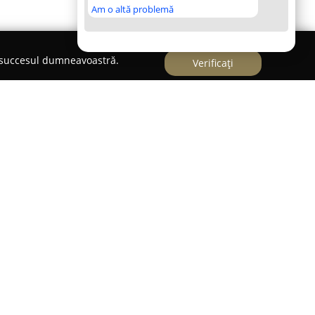
Am o altă problemă
e succesul dumneavoastră.
Verificați
ționează ca un spațiu energetic și comunitar, în
ine sursă de bucurie și autocunoaștere.
tă școală a evoluat într-un loc de întâlnire pentru
scopere abilitățile dansând, consolidând totodată
nt sprijiniți în explorarea potențialului propriu și
e, într-un cadru care sprijină exprimarea
uloare vieții cotidiene.