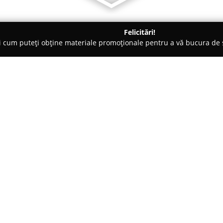
Felicitări!
ți cum puteți obține materiale promoționale pentru a vă bucura d
suri - Iaşi
Magnitude Dance
Despre companie:
Magnitude Dance
din Iași func
care pasiunea pentru dans dev
Înființată în martie 2017, aceas
persoanele interesate să își de
Arată mai multe >>
prietenii durabile. Cursanții su
în depășirea limitelor personal
individuală prin dans și aduce c