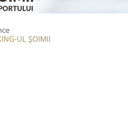
nce
ING-UL ȘOIMII