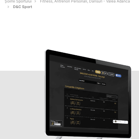
Șoimii Sportului
Fitness, Antrenori Personali, Dansuri - Valea Adanca
D&C Sport