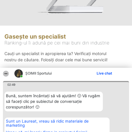
Gasește un specialist
Ranking-ul îi adună pe cei mai buni din industrie
Cauți un specialist in apropierea ta? Verificați motorul
nostru de căutare. Folosiți doar cele mai bune servicii!
ȘOIMII Sportului
Live chat
Căutare
02:49
Bună, suntem încântați să vă ajutăm! 🙂 Vă rugăm
să faceți clic pe subiectul de conversație
corespunzător! 🙂
Sunt un Laureat, vreau să ridic materiale de
Organizator Ranking
Plebiscyt
Contact
marketing
BRIGHT SOLUTIONS BR SRL
Câștigătorii
Contact
Aleea Timisul De Sus 2 Bl. A30
Lista Tuturor