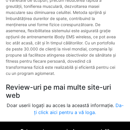
o varietate de scopuri, precum reducerea rapidă a
greutății, tonifierea musculară, dezvoltarea masei
musculare sau diminuarea celulitei. Metoda sprijină și
îmbunătățirea durerilor de spate, contribuind la
menținerea unei forme fizice corespunzătoare. De
asemenea, flexibilitatea sistemului este asigurată grație
opțiunii de antrenamente iBody EMS wireless, ce pot avea
loc atât acasă, cât și în timpul călătoriilor. Cu un portofoliu
de peste 30.000 de clienți la nivel mondial, compania își
propune să faciliteze atingerea obiectivelor de sănătate și
fitness pentru fiecare persoană, dovedind că
transformarea fizică este realizabilă și eficientă pentru cei
cu un program aglomerat.
Review-uri pe mai multe site-uri
web
Doar userii logați au acces la această informație.
Da-
ți click aici pentru a vă loga.