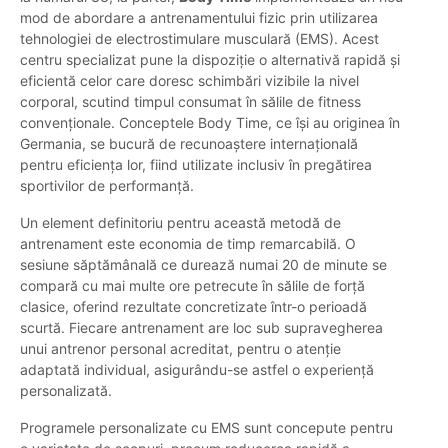
mod de abordare a antrenamentului fizic prin utilizarea
tehnologiei de electrostimulare musculară (EMS). Acest
centru specializat pune la dispoziție o alternativă rapidă și
eficientă celor care doresc schimbări vizibile la nivel
corporal, scutind timpul consumat în sălile de fitness
convenționale. Conceptele Body Time, ce își au originea în
Germania, se bucură de recunoaștere internațională
pentru eficiența lor, fiind utilizate inclusiv în pregătirea
sportivilor de performanță.
Un element definitoriu pentru această metodă de
antrenament este economia de timp remarcabilă. O
sesiune săptămânală ce durează numai 20 de minute se
compară cu mai multe ore petrecute în sălile de forță
clasice, oferind rezultate concretizate într-o perioadă
scurtă. Fiecare antrenament are loc sub supravegherea
unui antrenor personal acreditat, pentru o atenție
adaptată individual, asigurându-se astfel o experiență
personalizată.
Programele personalizate cu EMS sunt concepute pentru