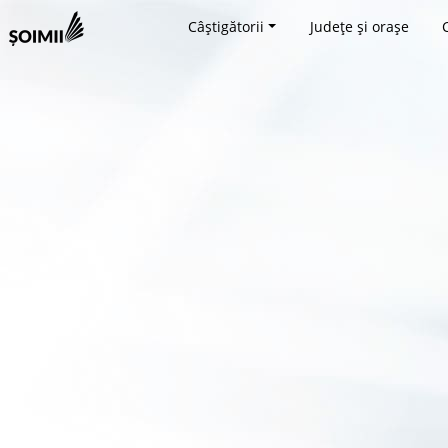
Câștigătorii
Județe și orașe