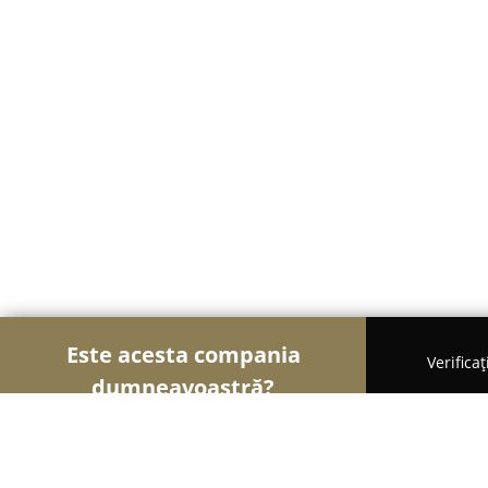
Este acesta compania
Verifica
dumneavoastră?
Șoimii Sportului
Fitness, Antrenori Personali, Da