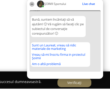
ȘOIMII Sportului
Live chat
18:26
Bună, suntem încântați să vă
ajutăm! 🙂 Vă rugăm să faceți clic pe
subiectul de conversație
corespunzător! 🙂
Sunt un Laureat, vreau să ridic
materiale de marketing
Vreau să-mi înscriu firma in proiectul
Șoimii
Am o altă problemă
e succesul dumneavoastră.
Verificați