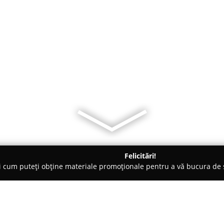
Felicitări!
ți cum puteți obține materiale promoționale pentru a vă bucura d
nsuri - Bucureşti
Ichi Geki Dojo