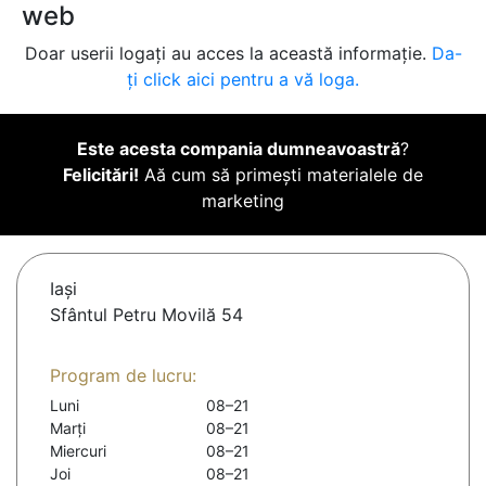
web
Doar userii logați au acces la această informație.
Da-
ți click aici pentru a vă loga.
Este acesta compania dumneavoastră
?
Felicitări!
Aă cum să primești materialele de
marketing
Iaşi
Sfântul Petru Movilă 54
Program de lucru:
Luni
08–21
Marți
08–21
Miercuri
08–21
Joi
08–21