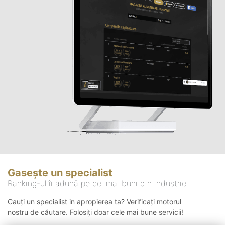
Gasește un specialist
Ranking-ul îi adună pe cei mai buni din industrie
Cauți un specialist in apropierea ta? Verificați motorul
nostru de căutare. Folosiți doar cele mai bune servicii!