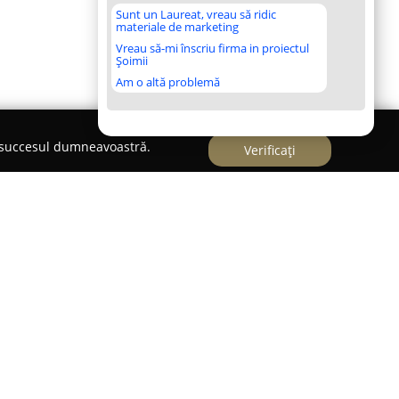
Sunt un Laureat, vreau să ridic
materiale de marketing
Vreau să-mi înscriu firma in proiectul
Șoimii
Am o altă problemă
e succesul dumneavoastră.
Verificați
 Bucureștiului, pe Șoseaua Gării Cățelu 1R,
la Internațională București, cunoscut ca
ISB Gym
,
tivitățile dedicate mișcării. Locul dispune de
ntre care săli polivalente și terenuri special