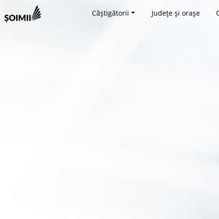
Câștigătorii
Județe și orașe