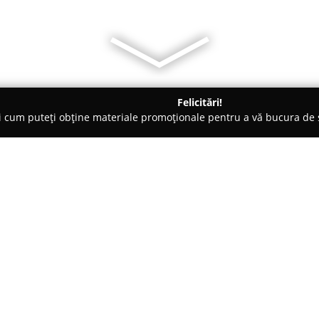
Felicitări!
ți cum puteți obține materiale promoționale pentru a vă bucura d
nsuri - Bucureşti
ISB Gym
Despre companie:
Amplasat într-o zonă centrală a
centrul sportiv asociat cu Școa
s-a impus ca un reper pentru ac
spații moderne și luminoase, pri
Arată mai multe >>