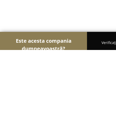
Este acesta compania
Verifica
dumneavoastră?
Șoimii Sportului
Fitness, Antrenori Personali, Da
ISB Gym