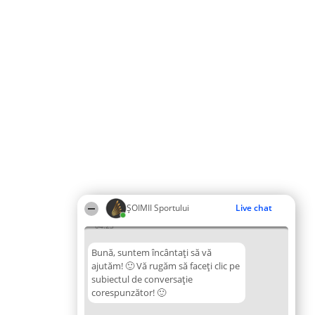
ȘOIMII Sportului
Live chat
04:23
Bună, suntem încântați să vă
ajutăm! 🙂 Vă rugăm să faceți clic pe
subiectul de conversație
corespunzător! 🙂