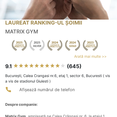
LAUREAT RANKING-UL ȘOIMII
MATRIX GYM
Arată mai multe >>
9.1
(645)
Bucureşti, Calea Crangasi nr.6, etaj 1, sector 6, Bucuresti ( vis
a vis de stadionul Giulesti )
Afișează numărul de telefon
Despre companie:
Matrix Gym
, amplasată pe Calea Crângași nr. 6, la etajul 1