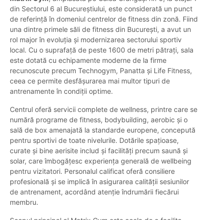
din Sectorul 6 al Bucureștiului, este considerată un punct
de referință în domeniul centrelor de fitness din zonă. Fiind
una dintre primele săli de fitness din București, a avut un
rol major în evoluția și modernizarea sectorului sportiv
local. Cu o suprafață de peste 1600 de metri pătrați, sala
este dotată cu echipamente moderne de la firme
recunoscute precum Technogym, Panatta și Life Fitness,
ceea ce permite desfășurarea mai multor tipuri de
antrenamente în condiții optime.
Centrul oferă servicii complete de wellness, printre care se
numără programe de fitness, bodybuilding, aerobic și o
sală de box amenajată la standarde europene, concepută
pentru sportivi de toate nivelurile. Dotările spațioase,
curate și bine aerisite includ și facilități precum saună și
solar, care îmbogățesc experiența generală de wellbeing
pentru vizitatori. Personalul calificat oferă consiliere
profesională și se implică în asigurarea calității sesiunilor
de antrenament, acordând atenție îndrumării fiecărui
membru.