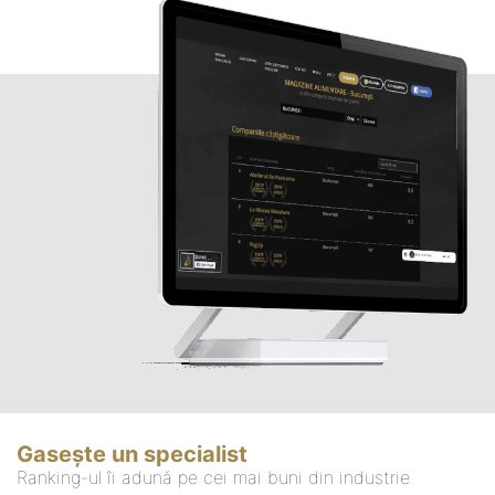
Gasește un specialist
Ranking-ul îi adună pe cei mai buni din industrie