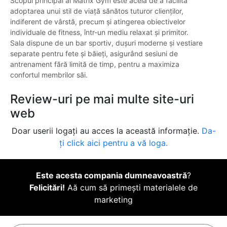
Scopul principal al Matrix Gym este acela de a facilita
adoptarea unui stil de viață sănătos tuturor clienților,
indiferent de vârstă, precum și atingerea obiectivelor
individuale de fitness, într-un mediu relaxat și primitor.
Sala dispune de un bar sportiv, dușuri moderne și vestiare
separate pentru fete și băieți, asigurând sesiuni de
antrenament fără limită de timp, pentru a maximiza
confortul membrilor săi.
Review-uri pe mai multe site-uri
web
Doar userii logați au acces la această informație.
Da-
ți click aici pentru a vă loga.
Este acesta compania dumneavoastră
?
Felicitări!
Aă cum să primești materialele de
marketing