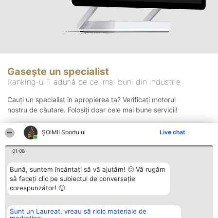
Gasește un specialist
Ranking-ul îi adună pe cei mai buni din industrie
Cauți un specialist in apropierea ta? Verificați motorul
nostru de căutare. Folosiți doar cele mai bune servicii!
ȘOIMII Sportului
Live chat
Căutare
01:08
Bună, suntem încântați să vă ajutăm! 🙂 Vă rugăm
să faceți clic pe subiectul de conversație
corespunzător! 🙂
Sunt un Laureat, vreau să ridic materiale de
Organizator Ranking
Plebiscyt
Contact