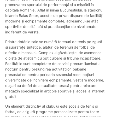
promovarea sportului de performanță și a mișcării în
capitala României. Aflat în inima Bucureștiului, la stadionul
Iolanda Balaș Soter, acest club privat dispune de facilități
moderne și echipamente complete, adresându-se atât
sportivilor de elită, cât și practicanților de nivel amator,
indiferent de vârstă.
Printre dotările sale se numără terenuri de tenis pe zgură
și suprafețe sintetice, alături de terenuri de fotbal de
diferite dimensiuni. Complexul găzduiește, de asemenea,
o pistă de atletism cu opt culoare și tribune încăpătoare.
Facilitățile sunt completate de servicii precum iluminatul
nocturn pentru prelungirea activităților, baloane
presostatice pentru perioada sezonului rece, opțiuni
diversificate de închiriere echipamente, vestiare moderne,
dușuri cu dotări de actualitate, terasă pentru relaxare,
magazin specializat în articole sportive și acces la internet
gratuit.
Un element distinctiv al clubului este școala de tenis și
fotbal, ce asigură programe personalizate pentru toate