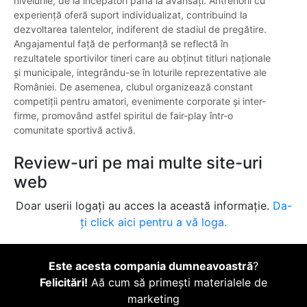
nivelurile, de la începători până la avansați. Antrenorii cu
experiență oferă suport individualizat, contribuind la
dezvoltarea talentelor, indiferent de stadiul de pregătire.
Angajamentul față de performanță se reflectă în
rezultatele sportivilor tineri care au obținut titluri naționale
și municipale, integrându-se în loturile reprezentative ale
României. De asemenea, clubul organizează constant
competiții pentru amatori, evenimente corporate și inter-
firme, promovând astfel spiritul de fair-play într-o
comunitate sportivă activă.
Review-uri pe mai multe site-uri
web
Doar userii logați au acces la această informație.
Da-
ți click aici pentru a vă loga.
Este acesta compania dumneavoastră
?
Felicitări!
Aă cum să primești materialele de
marketing