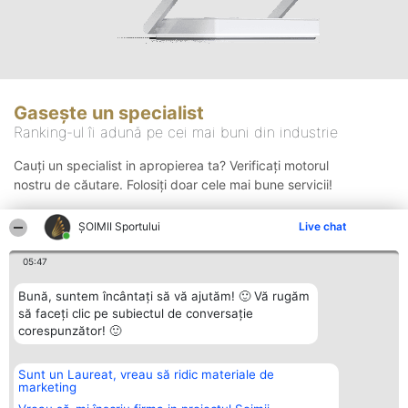
Gasește un specialist
Ranking-ul îi adună pe cei mai buni din industrie
Cauți un specialist in apropierea ta? Verificați motorul
nostru de căutare. Folosiți doar cele mai bune servicii!
ȘOIMII Sportului
Live chat
Căutare
05:47
Bună, suntem încântați să vă ajutăm! 🙂 Vă rugăm
să faceți clic pe subiectul de conversație
corespunzător! 🙂
Sunt un Laureat, vreau să ridic materiale de
Organizator Ranking
Plebiscyt
Contact
marketing
BRIGHT SOLUTIONS BR SRL
Câștigătorii
Contact
Aleea Timisul De Sus 2 Bl. A30
Lista Tuturor