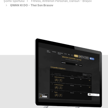
Șoimii Sportului
Fitness, Antrenori Personali, Dansuri - Braşov
QWAN KI DO - Thoi Son Brasov