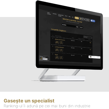
Gasește un specialist
Ranking-ul îi adună pe cei mai buni din industrie