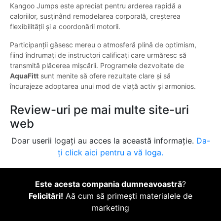
Kangoo Jumps este apreciat pentru arderea rapidă a
caloriilor, susținând remodelarea corporală, creșterea
flexibilității și a coordonării motorii.
Participanții găsesc mereu o atmosferă plină de optimism,
fiind îndrumați de instructori calificați care urmăresc să
transmită plăcerea mișcării. Programele dezvoltate de
AquaFitt
sunt menite să ofere rezultate clare și să
încurajeze adoptarea unui mod de viață activ și armonios.
Review-uri pe mai multe site-uri
web
Doar userii logați au acces la această informație.
Da-
ți click aici pentru a vă loga.
Este acesta compania dumneavoastră
?
Felicitări!
Aă cum să primești materialele de
marketing