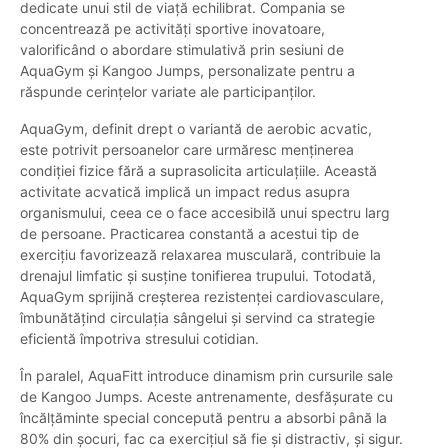
dedicate unui stil de viață echilibrat. Compania se
concentrează pe activități sportive inovatoare,
valorificând o abordare stimulativă prin sesiuni de
AquaGym și Kangoo Jumps, personalizate pentru a
răspunde cerințelor variate ale participanților.
AquaGym, definit drept o variantă de aerobic acvatic,
este potrivit persoanelor care urmăresc menținerea
condiției fizice fără a suprasolicita articulațiile. Această
activitate acvatică implică un impact redus asupra
organismului, ceea ce o face accesibilă unui spectru larg
de persoane. Practicarea constantă a acestui tip de
exercițiu favorizează relaxarea musculară, contribuie la
drenajul limfatic și susține tonifierea trupului. Totodată,
AquaGym sprijină creșterea rezistenței cardiovasculare,
îmbunătățind circulația sângelui și servind ca strategie
eficientă împotriva stresului cotidian.
În paralel, AquaFitt introduce dinamism prin cursurile sale
de Kangoo Jumps. Aceste antrenamente, desfășurate cu
încălțăminte special concepută pentru a absorbi până la
80% din șocuri, fac ca exercițiul să fie și distractiv, și sigur.