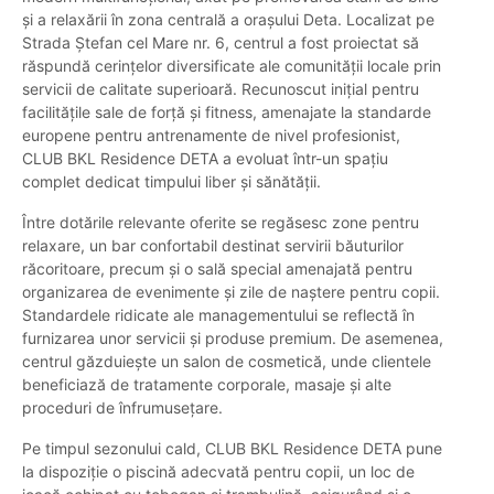
și a relaxării în zona centrală a orașului Deta. Localizat pe
Strada Ștefan cel Mare nr. 6, centrul a fost proiectat să
răspundă cerințelor diversificate ale comunității locale prin
servicii de calitate superioară. Recunoscut inițial pentru
facilitățile sale de forță și fitness, amenajate la standarde
europene pentru antrenamente de nivel profesionist,
CLUB BKL Residence DETA a evoluat într-un spațiu
complet dedicat timpului liber și sănătății.
Între dotările relevante oferite se regăsesc zone pentru
relaxare, un bar confortabil destinat servirii băuturilor
răcoritoare, precum și o sală special amenajată pentru
organizarea de evenimente și zile de naștere pentru copii.
Standardele ridicate ale managementului se reflectă în
furnizarea unor servicii și produse premium. De asemenea,
centrul găzduiește un salon de cosmetică, unde clientele
beneficiază de tratamente corporale, masaje și alte
proceduri de înfrumusețare.
Pe timpul sezonului cald, CLUB BKL Residence DETA pune
la dispoziție o piscină adecvată pentru copii, un loc de