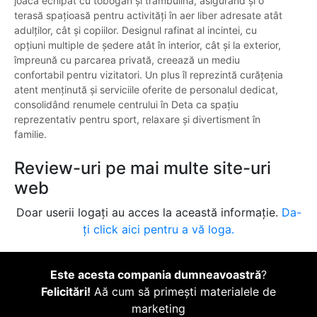
joacă echipat cu tobogan și trambulină, asigurând și o
terasă spațioasă pentru activități în aer liber adresate atât
adulților, cât și copiilor. Designul rafinat al incintei, cu
opțiuni multiple de ședere atât în interior, cât și la exterior,
împreună cu parcarea privată, creează un mediu
confortabil pentru vizitatori. Un plus îl reprezintă curățenia
atent menținută și serviciile oferite de personalul dedicat,
consolidând renumele centrului în Deta ca spațiu
reprezentativ pentru sport, relaxare și divertisment în
familie.
Review-uri pe mai multe site-uri
web
Doar userii logați au acces la această informație.
Da-
ți click aici pentru a vă loga.
Este acesta compania dumneavoastră
?
Felicitări!
Aă cum să primești materialele de
marketing