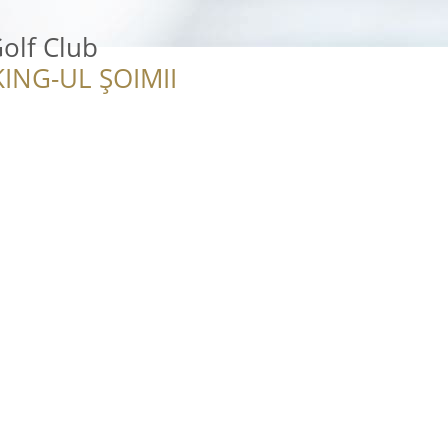
olf Club
ING-UL ȘOIMII