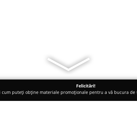
Felicitări!
ți cum puteți obține materiale promoționale pentru a vă bucura d
nsuri - Breaza
Lac de Verde Golf Club