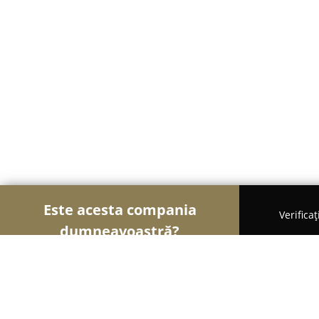
Este acesta compania
Verifica
dumneavoastră?
Șoimii Sportului
Fitness, Antrenori Personali, Da