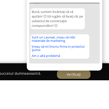
12:32
Bună, suntem încântați să vă
ajutăm! 🙂 Vă rugăm să faceți clic pe
subiectul de conversație
corespunzător! 🙂
Sunt un Laureat, vreau să ridic
materiale de marketing
Vreau să-mi înscriu firma in proiectul
Șoimii
Am o altă problemă
e succesul dumneavoastră.
Verificați