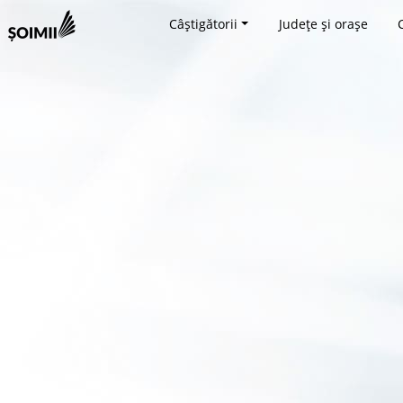
Câștigătorii
Județe și orașe