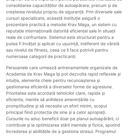
consolidarea capacităților de autoapărare, precum și de
creșterea nivelului propriu de siguranță. Prin diversele sale
cursuri specializate, această instituție asigură o
prezentare practică a metodei Krav Maga, un sistem cu
reputație internațională datorită eficienței sale în situații
reale de confruntare. Sistemul este structurat pentru a
putea fi învățat și aplicat cu ușurință, indiferent de vârstă
sau nivelul de fitness, ceea ce îl face potrivit pentru
numeroase categorii de practicanți.
Persoanele care urmează antrenamentele organizate de
Academia de Krav Maga își pot dezvolta rapid reflexele și
intuiția, elemente cheie pentru recunoașterea și
gestionarea eficientă a diverselor forme de agresiune.
Prioritatea este acordată tehnicilor clare, rapide și
eficiente, menite să anihileze amenințările cu
promptitudine și să necesite un efort minim, scopul
principal fiind protecția de sine și a celor apropiați.
Cursurile nu aduc beneficii doar pe planul autoapărării, ci
contribuie și la optimizarea stării mentale și fizice, sporind
încrederea și abilitățile de a gestiona stresul. Programul