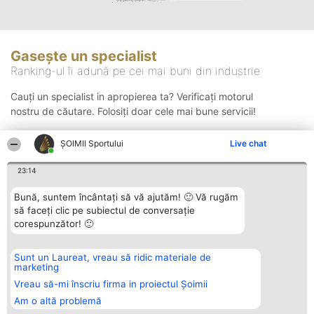
Gasește un specialist
Ranking-ul îi adună pe cei mai buni din industrie
Cauți un specialist in apropierea ta? Verificați motorul
nostru de căutare. Folosiți doar cele mai bune servicii!
ȘOIMII Sportului
Live chat
Căutare
23:14
Bună, suntem încântați să vă ajutăm! 🙂 Vă rugăm
să faceți clic pe subiectul de conversație
corespunzător! 🙂
Sunt un Laureat, vreau să ridic materiale de
Organizator Ranking
Plebiscyt
Contact
marketing
BRIGHT SOLUTIONS BR SRL
Câștigătorii
Contact
Aleea Timisul De Sus 2 Bl. A30
Lista Tuturor
Vreau să-mi înscriu firma in proiectul Șoimii
Sc. A Et. 4 Ap. 13 Cod 061952
Laureaților
Am o altă problemă
București
Reguli
CUI 36737675
Statut