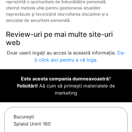
reprezintă o oportunitate de îmbunătățire personală,
oferind metode utile pentru gestionarea situațiilor
neprevăzute și favorizând dezvoltarea disciplinei și a
senzației de securitate personală.
Review-uri pe mai multe site-uri
web
Doar userii logați au acces la această informație.
Da-
ți click aici pentru a vă loga.
Este acesta compania dumneavoastră
?
Felicitări!
Aă cum să primești materialele de
marketing
Bucureşti
Splaiul Unirii 160