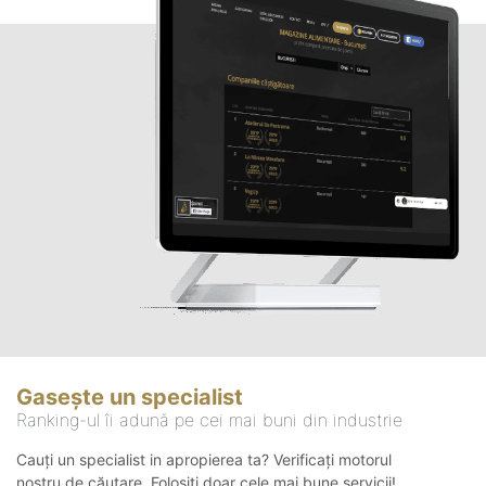
Gasește un specialist
Ranking-ul îi adună pe cei mai buni din industrie
Cauți un specialist in apropierea ta? Verificați motorul
nostru de căutare. Folosiți doar cele mai bune servicii!