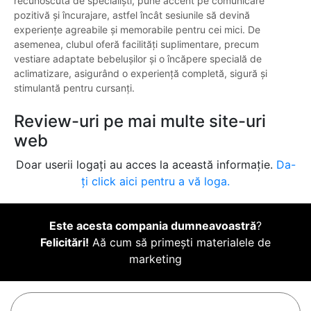
recunoscută de specialiști, pune accent pe comunicare
pozitivă și încurajare, astfel încât sesiunile să devină
experiențe agreabile și memorabile pentru cei mici. De
asemenea, clubul oferă facilități suplimentare, precum
vestiare adaptate bebelușilor și o încăpere specială de
aclimatizare, asigurând o experiență completă, sigură și
stimulantă pentru cursanți.
Review-uri pe mai multe site-uri
web
Doar userii logați au acces la această informație.
Da-
ți click aici pentru a vă loga.
Este acesta compania dumneavoastră
?
Felicitări!
Aă cum să primești materialele de
marketing