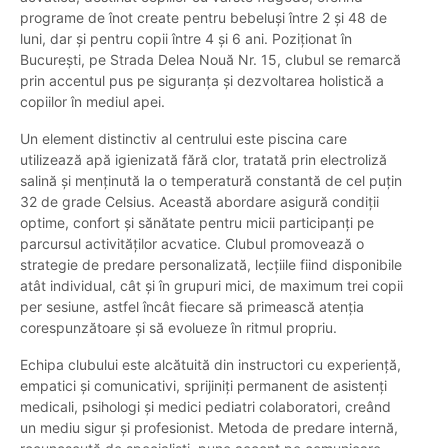
programe de înot create pentru bebeluși între 2 și 48 de
luni, dar și pentru copii între 4 și 6 ani. Poziționat în
București, pe Strada Delea Nouă Nr. 15, clubul se remarcă
prin accentul pus pe siguranța și dezvoltarea holistică a
copiilor în mediul apei.
Un element distinctiv al centrului este piscina care
utilizează apă igienizată fără clor, tratată prin electroliză
salină și menținută la o temperatură constantă de cel puțin
32 de grade Celsius. Această abordare asigură condiții
optime, confort și sănătate pentru micii participanți pe
parcursul activităților acvatice. Clubul promovează o
strategie de predare personalizată, lecțiile fiind disponibile
atât individual, cât și în grupuri mici, de maximum trei copii
per sesiune, astfel încât fiecare să primească atenția
corespunzătoare și să evolueze în ritmul propriu.
Echipa clubului este alcătuită din instructori cu experiență,
empatici și comunicativi, sprijiniți permanent de asistenți
medicali, psihologi și medici pediatri colaboratori, creând
un mediu sigur și profesionist. Metoda de predare internă,