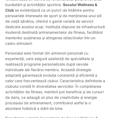
bunăstării și activităților sportive.
Socului Wellness &
Club
se evidențiază ca un punct de întâlnire pentru
persoanele interesate de sport și de menținerea unui stil
de viață sănătos, oferind o gamă variată de servicii
dedicate acestui scop. Instituția dispune de infrastructură
modernă destinată antrenamentelor de fitness, facilitând
membrilor susținerea și atingerea obiectivelor într-un
cadru stimulant.
Personalul este format din antrenori personali cu
experiență, care asigură asistență de specialitate și
realizează programe personalizate după nevoile
individuale ale fiecărui membru. Această strategie
adaptată garantează evoluția constantă și eficientă a
celor care frecventează clubul. Caracteristica definitorie a
clubului constă în diversitatea serviciilor. În completarea
activităților de fitness, membrii pot beneficia și de cursuri
de dans, ce adaugă un plus de creativitate și energie
procesului de antrenament, contribuind astfel la o
abordare holistică a stării de bine.