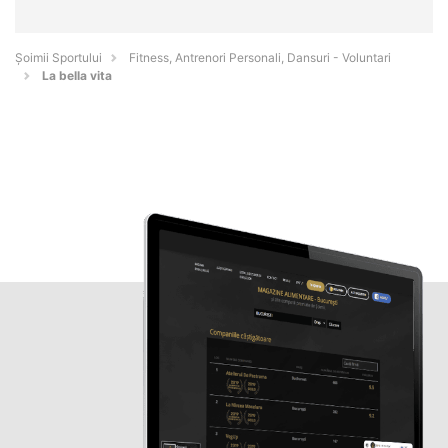
Șoimii Sportului
Fitness, Antrenori Personali, Dansuri - Voluntari
La bella vita