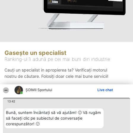
Gasește un specialist
Ranking-ul îi adună pe cei mai buni din industrie
Cauți un specialist in apropierea ta? Verificați motorul
nostru de căutare. Folosiți doar cele mai bune servicii!
ȘOIMII Sportului
Live chat
Căutare
13:42
Bună, suntem încântați să vă ajutăm! 🙂 Vă rugăm
să faceți clic pe subiectul de conversație
corespunzător! 🙂