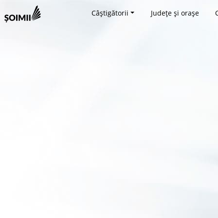
Câștigătorii
Județe și orașe