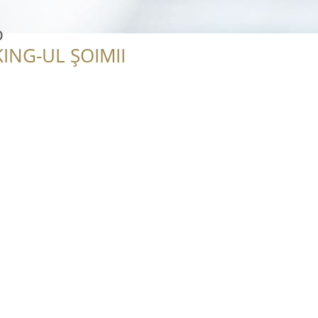
b
ING-UL ȘOIMII