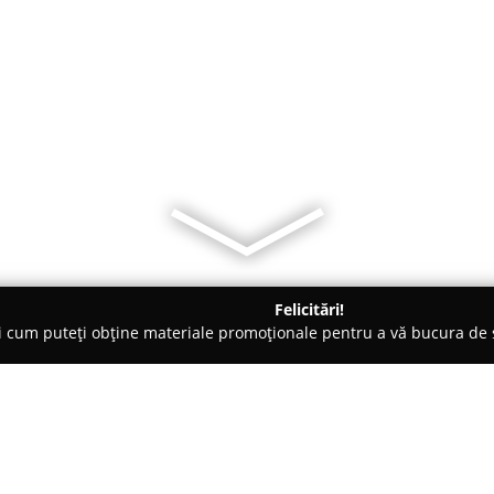
Felicitări!
ți cum puteți obține materiale promoționale pentru a vă bucura d
nsuri - Bucureşti
Viva Sport Club