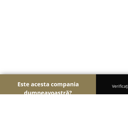
Este acesta compania
Verifica
dumneavoastră?
Șoimii Sportului
Fitness, Antrenori Personali, Da