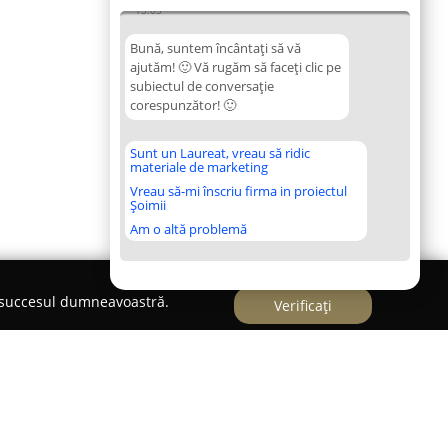
13:03
Bună, suntem încântați să vă
ajutăm! 🙂 Vă rugăm să faceți clic pe
subiectul de conversație
corespunzător! 🙂
Sunt un Laureat, vreau să ridic
materiale de marketing
Vreau să-mi înscriu firma in proiectul
Șoimii
Am o altă problemă
e succesul dumneavoastră.
Verificați