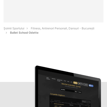
Șoimii Sportului
Fitness, Antrenori Personali, Dansuri - Bucureşti
Ballet School Odette