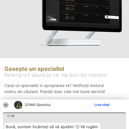
Gasește un specialist
Ranking-ul îi adună pe cei mai buni din industrie
Cauți un specialist in apropierea ta? Verificați motorul
nostru de căutare. Folosiți doar cele mai bune servicii!
ȘOIMII Sportului
Live chat
Căutare
11:36
Bună, suntem încântați să vă ajutăm! 🙂 Vă rugăm