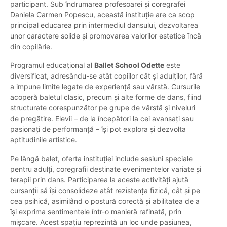
participant. Sub îndrumarea profesoarei și coregrafei
Daniela Carmen Popescu, această instituție are ca scop
principal educarea prin intermediul dansului, dezvoltarea
unor caractere solide și promovarea valorilor estetice încă
din copilărie.
Programul educațional al
Ballet School Odette
este
diversificat, adresându-se atât copiilor cât și adulților, fără
a impune limite legate de experiență sau vârstă. Cursurile
acoperă baletul clasic, precum și alte forme de dans, fiind
structurate corespunzător pe grupe de vârstă și niveluri
de pregătire. Elevii – de la începători la cei avansați sau
pasionați de performanță – își pot explora și dezvolta
aptitudinile artistice.
Pe lângă balet, oferta instituției include sesiuni speciale
pentru adulți, coregrafii destinate evenimentelor variate și
terapii prin dans. Participarea la aceste activități ajută
cursanții să își consolideze atât rezistența fizică, cât și pe
cea psihică, asimilând o postură corectă și abilitatea de a
își exprima sentimentele într-o manieră rafinată, prin
mișcare. Acest spațiu reprezintă un loc unde pasiunea,