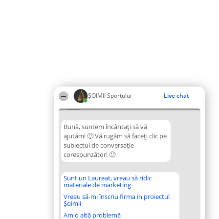
ȘOIMII Sportului
Live chat
12:44
Bună, suntem încântați să vă
ajutăm! 🙂 Vă rugăm să faceți clic pe
subiectul de conversație
corespunzător! 🙂
Sunt un Laureat, vreau să ridic
materiale de marketing
Vreau să-mi înscriu firma in proiectul
Șoimii
Am o altă problemă