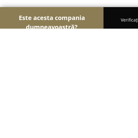
Este acesta compania
Verifica
dumneavoastră?
Șoimii Sportului
Fitness, Antrenori Personali, Da
DioGym Fitness Sauna Solar
9.6
(273)
Călăraşi, Str Prelungirea București,Nr 123
Afișează numărul de telefon