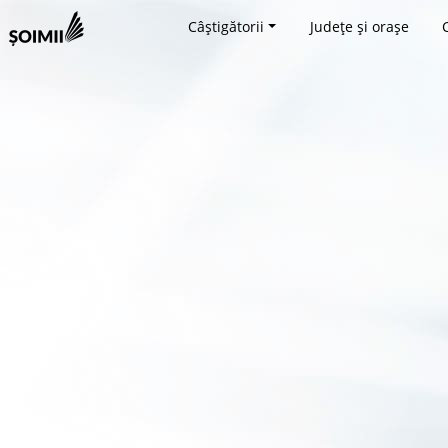
Câștigătorii
Județe și orașe