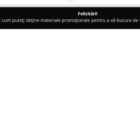
Felicitări!
ți cum puteți obține materiale promoționale pentru a vă bucura d
nsuri - Călăraşi
DioGym Fitness Sauna Solar
Despre companie:
Localizat în zona centrală a mu
București la numărul 123,
DioG
centru modern ce răspunde ceri
Destinat să ofere o experiență 
Arată mai multe >>
sprijini fiecare membru în reali
Printre facilitățile de top regă
echipamente Technogym de ultim
antrenamente eficiente, person