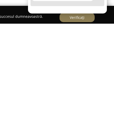
e succesul dumneavoastră.
Verificați
nicipiului Călărași, pe Strada Prelungirea
ym Fitness Sauna Solar
se prezintă drept un
nțelor pasionaților de sport și wellness.
completă, acest centru a fost proiectat pentru a
zarea obiectivelor legate de sănătate și vitalitate.
site aici se numără o sală de fitness dotată cu
ă generație, oferind astfel cadrul ideal pentru
alizate după nevoile fiecăruia.