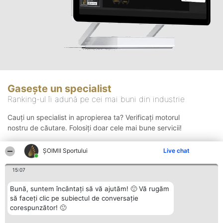
Gasește un specialist
Ranking-ul îi adună pe cei mai buni din industrie
Cauți un specialist in apropierea ta? Verificați motorul
nostru de căutare. Folosiți doar cele mai bune servicii!
ȘOIMII Sportului
Live chat
Căutare
15:07
Bună, suntem încântați să vă ajutăm! 🙂 Vă rugăm
să faceți clic pe subiectul de conversație
corespunzător! 🙂