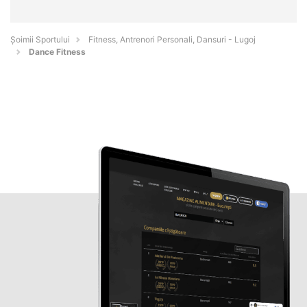
Șoimii Sportului
Fitness, Antrenori Personali, Dansuri - Lugoj
Dance Fitness