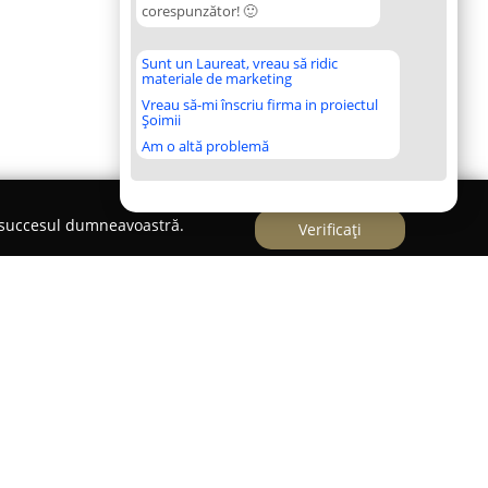
corespunzător! 🙂
Sunt un Laureat, vreau să ridic
materiale de marketing
Vreau să-mi înscriu firma in proiectul
Șoimii
Am o altă problemă
e succesul dumneavoastră.
Verificați
ncționează ca un punct de referință pentru
e dans în oraș. Activând în industria sportului,