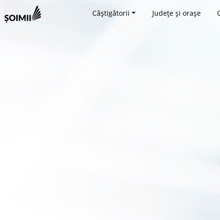
Câștigătorii
Județe și orașe