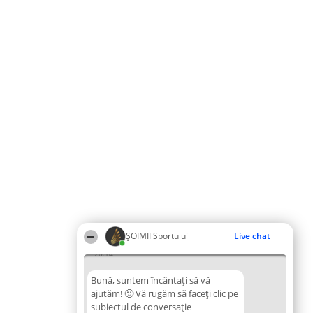
ȘOIMII Sportului
Live chat
20:14
Bună, suntem încântați să vă
ajutăm! 🙂 Vă rugăm să faceți clic pe
subiectul de conversație