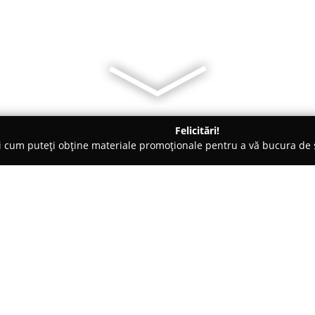
Felicitări!
ți cum puteți obține materiale promoționale pentru a vă bucura d
nsuri - Târgovişte
Zumba Targoviste Romania
Despre companie:
Zumba Târgoviște Romania
fu
activitățile de fitness bazate p