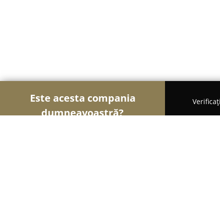
Este acesta compania
Verifica
dumneavoastră?
Șoimii Sportului
Fitness, Antrenori Personali, Da
Zumba Targoviste Romania