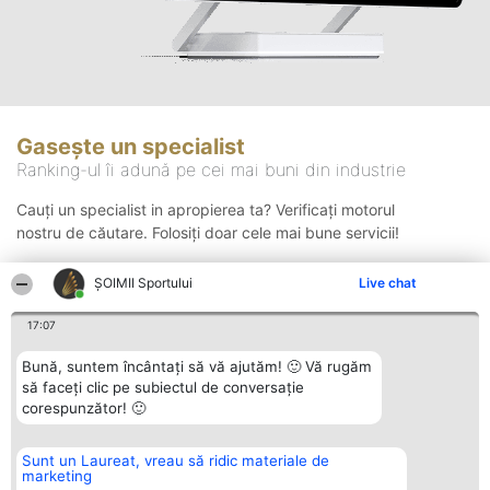
Gasește un specialist
Ranking-ul îi adună pe cei mai buni din industrie
Cauți un specialist in apropierea ta? Verificați motorul
nostru de căutare. Folosiți doar cele mai bune servicii!
ȘOIMII Sportului
Live chat
Căutare
17:07
Bună, suntem încântați să vă ajutăm! 🙂 Vă rugăm
să faceți clic pe subiectul de conversație
corespunzător! 🙂
Sunt un Laureat, vreau să ridic materiale de
Organizator Ranking
Plebiscyt
Contact
marketing
BRIGHT SOLUTIONS BR SRL
Câștigătorii
Contact