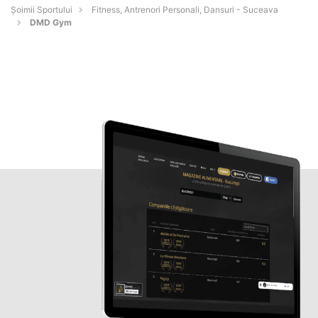
Șoimii Sportului
Fitness, Antrenori Personali, Dansuri - Suceava
DMD Gym