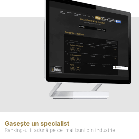
Gasește un specialist
Ranking-ul îi adună pe cei mai buni din industrie