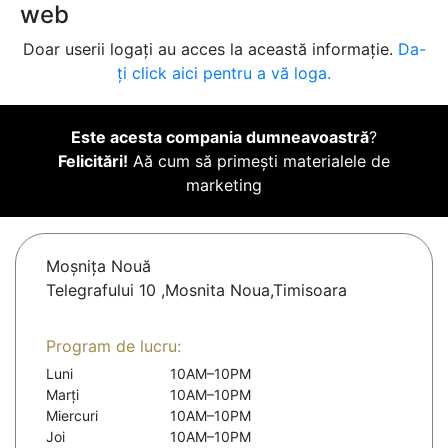
web
Doar userii logați au acces la această informație.
Da-
ți click aici pentru a vă loga.
Este acesta compania dumneavoastră
?
Felicitări!
Aă cum să primești materialele de
marketing
Moşniţa Nouă
Telegrafului 10 ,Mosnita Noua,Timisoara
Program de lucru:
Luni
10AM–10PM
Marți
10AM–10PM
Miercuri
10AM–10PM
Joi
10AM–10PM