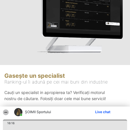
Gasește un specialist
Ranking-ul îi adună pe cei mai buni din industrie
Cauți un specialist in apropierea ta? Verificați motorul
nostru de căutare. Folosiți doar cele mai bune servicii!
ȘOIMII Sportului
Live chat
Căutare
16:16