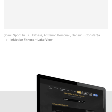
Șoimii Sportului
Fitness, Antrenori Personali, Dansuri - Constanţa
InMotion Fitness - Lake View