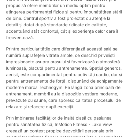
propus să ofere membrilor un mediu optim pentru
atingerea performanței fizice și pentru îmbunătățirea stării
de bine. Centrul sportiv a fost proiectat cu atenție la
detalii și dotat după standarde ridicate de calitate,
accentuând atât confortul, cât și experiența celor care îl
frecventează.
Printre particularitățile care diferențiază această sală se
numără suprafețele vitrate ample, ce deschid priveliști
impresionante asupra orașului și favorizează o atmosferă
luminoasă, plăcută pentru antrenamente. Spațiul generos,
aerisit, este compartimentat pentru activități cardio, dar și
pentru antrenamente de forță, dispunând de echipamente
moderne marca Technogym. Pe lângă zona principală de
antrenament, membrii au la dispoziție vestiare moderne,
prevăzute cu saune, care sporesc calitatea procesului de
relaxare și refacere după exerciții.
Prin îmbinarea facilităților de înaltă clasă cu pasiunea
pentru sănătatea fizică, InMotion Fitness - Lake View
creează un context propice dezvoltării personale prin