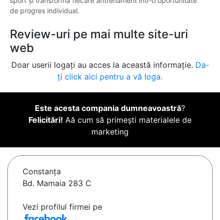
sport și transformă fiecare antrenament într-o oportunitate
de progres individual.
Review-uri pe mai multe site-uri
web
Doar userii logați au acces la această informație.
Da-
ți click aici pentru a vă loga.
Este acesta compania dumneavoastră
?
Felicitări!
Aă cum să primești materialele de
marketing
Constanţa
Bd. Mamaia 283 C
Vezi profilul firmei pe