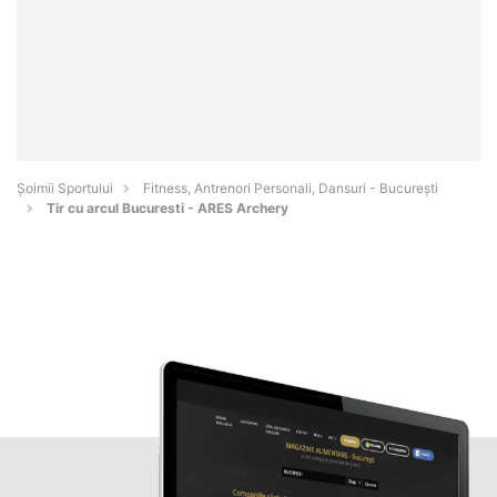
Șoimii Sportului
Fitness, Antrenori Personali, Dansuri - Bucureşti
Tir cu arcul Bucuresti - ARES Archery