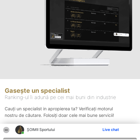
Gasește un specialist
Ranking-ul îi adună pe cei mai buni din industrie
Cauți un specialist in apropierea ta? Verificați motorul
nostru de căutare. Folosiți doar cele mai bune servicii!
ȘOIMII Sportului
Live chat
Căutare