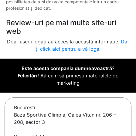
posibilitatea de a-și dezvolta competențele într-un cadru
profesionist și dedicat.
Review-uri pe mai multe site-uri
web
Doar userii logați au acces la această informație.
Da-
ți click aici pentru a vă loga.
Este acesta compania dumneavoastră
?
Felicitări!
Aă cum să primești materialele de
marketing
Bucureşti
Baza Sportiva Olimpia, Calea Vitan nr. 206 –
208, sector 3