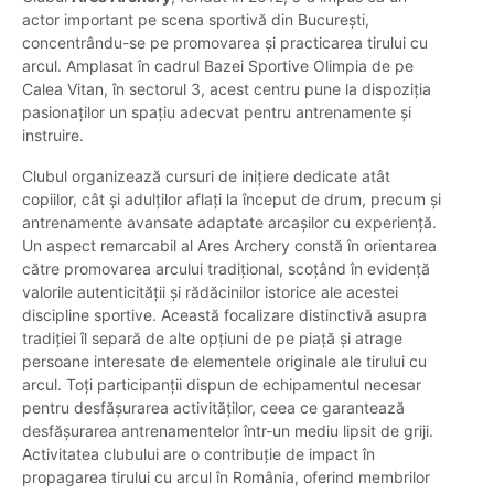
actor important pe scena sportivă din București,
concentrându-se pe promovarea și practicarea tirului cu
arcul. Amplasat în cadrul Bazei Sportive Olimpia de pe
Calea Vitan, în sectorul 3, acest centru pune la dispoziția
pasionaților un spațiu adecvat pentru antrenamente și
instruire.
Clubul organizează cursuri de inițiere dedicate atât
copiilor, cât și adulților aflați la început de drum, precum și
antrenamente avansate adaptate arcașilor cu experiență.
Un aspect remarcabil al Ares Archery constă în orientarea
către promovarea arcului tradițional, scoțând în evidență
valorile autenticității și rădăcinilor istorice ale acestei
discipline sportive. Această focalizare distinctivă asupra
tradiției îl separă de alte opțiuni de pe piață și atrage
persoane interesate de elementele originale ale tirului cu
arcul. Toți participanții dispun de echipamentul necesar
pentru desfășurarea activităților, ceea ce garantează
desfășurarea antrenamentelor într-un mediu lipsit de griji.
Activitatea clubului are o contribuție de impact în
propagarea tirului cu arcul în România, oferind membrilor