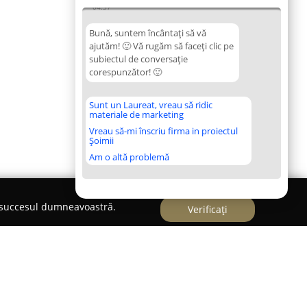
04:37
Bună, suntem încântați să vă
ajutăm! 🙂 Vă rugăm să faceți clic pe
subiectul de conversație
corespunzător! 🙂
Sunt un Laureat, vreau să ridic
materiale de marketing
Vreau să-mi înscriu firma in proiectul
Șoimii
Am o altă problemă
e succesul dumneavoastră.
Verificați