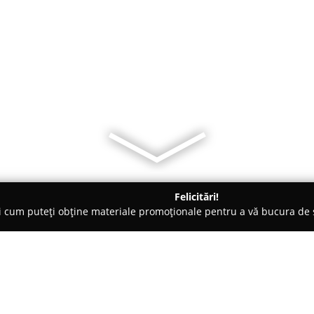
Felicitări!
ți cum puteți obține materiale promoționale pentru a vă bucura d
suri - Iaşi
Flex Gym