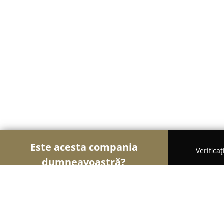
Este acesta compania
Verifica
dumneavoastră?
Șoimii Sportului
Fitness, Antrenori Personali, Dan