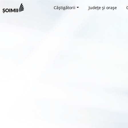
Câștigătorii
Județe și orașe