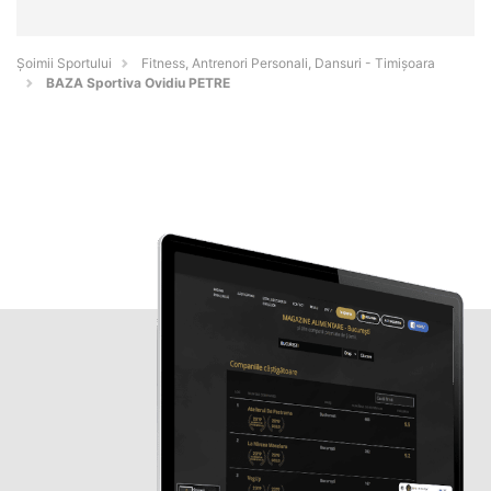
Șoimii Sportului
Fitness, Antrenori Personali, Dansuri - Timişoara
BAZA Sportiva Ovidiu PETRE