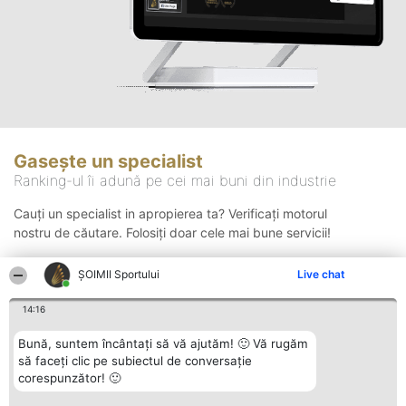
Gasește un specialist
Ranking-ul îi adună pe cei mai buni din industrie
Cauți un specialist in apropierea ta? Verificați motorul
nostru de căutare. Folosiți doar cele mai bune servicii!
ȘOIMII Sportului
Live chat
Căutare
14:16
Bună, suntem încântați să vă ajutăm! 🙂 Vă rugăm
să faceți clic pe subiectul de conversație
corespunzător! 🙂