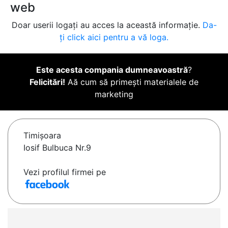
web
Doar userii logați au acces la această informație.
Da-
ți click aici pentru a vă loga.
Este acesta compania dumneavoastră
?
Felicitări!
Aă cum să primești materialele de
marketing
Timişoara
Iosif Bulbuca Nr.9
Vezi profilul firmei pe