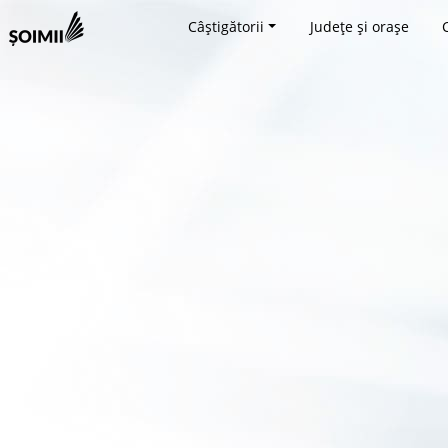
Câștigătorii
Județe și orașe