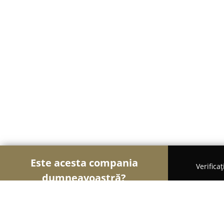
Este acesta compania
Verifica
dumneavoastră?
Șoimii Sportului
Fitness, Antrenori Personali, D