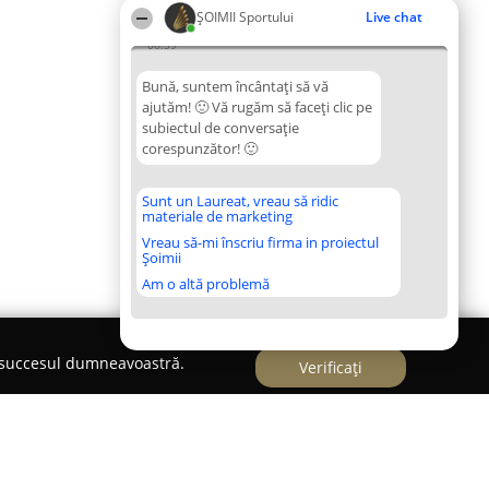
ȘOIMII Sportului
Live chat
06:39
Bună, suntem încântați să vă
ajutăm! 🙂 Vă rugăm să faceți clic pe
subiectul de conversație
corespunzător! 🙂
Sunt un Laureat, vreau să ridic
materiale de marketing
Vreau să-mi înscriu firma in proiectul
Șoimii
Am o altă problemă
e succesul dumneavoastră.
Verificați