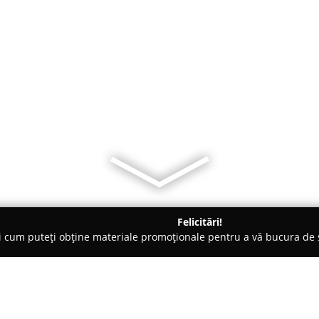
Felicitări!
ți cum puteți obține materiale promoționale pentru a vă bucura d
ansuri - Sfântu Gheorghe
Fitness Move