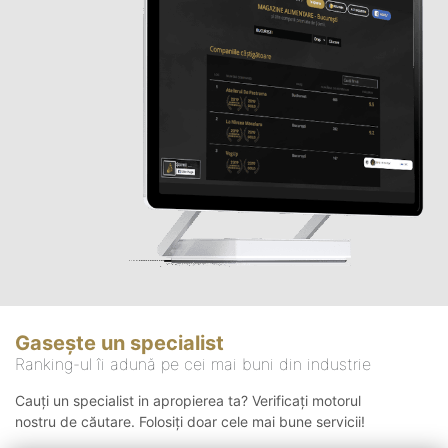
Gasește un specialist
Ranking-ul îi adună pe cei mai buni din industrie
Cauți un specialist in apropierea ta? Verificați motorul
nostru de căutare. Folosiți doar cele mai bune servicii!