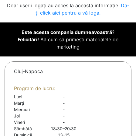
Doar userii logați au acces la această informație.
Da-
ți click aici pentru a vă loga.
Este acesta compania dumneavoastră
?
Felicitări!
Aă cum să primești materialele de
marketing
Cluj-Napoca
Program de lucru:
Luni
-
Marți
-
Miercuri
-
Joi
-
Vineri
-
Sâmbătă
18:30–20:30
Duminică
13–15