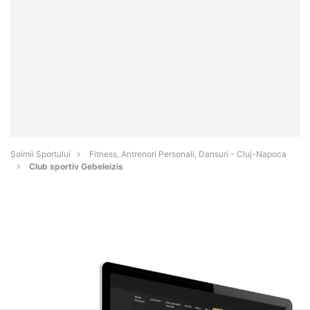
Șoimii Sportului
Fitness, Antrenori Personali, Dansuri - Cluj-Napoca
Club sportiv Gebeleizis