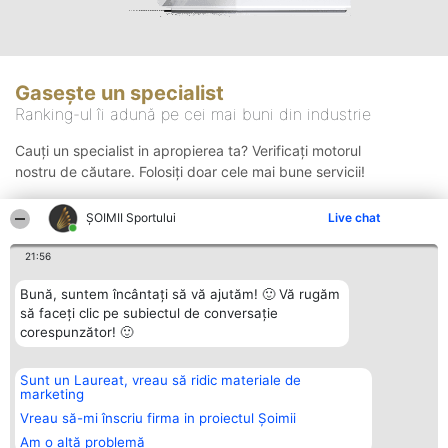
Gasește un specialist
Ranking-ul îi adună pe cei mai buni din industrie
Cauți un specialist in apropierea ta? Verificați motorul
nostru de căutare. Folosiți doar cele mai bune servicii!
ȘOIMII Sportului
Live chat
Căutare
21:56
Bună, suntem încântați să vă ajutăm! 🙂 Vă rugăm
să faceți clic pe subiectul de conversație
corespunzător! 🙂
Sunt un Laureat, vreau să ridic materiale de
Organizator Ranking
Plebiscyt
Contact
marketing
BRIGHT SOLUTIONS BR SRL
Câștigătorii
Contact
Aleea Timisul De Sus 2 Bl. A30
Lista Tuturor
Vreau să-mi înscriu firma in proiectul Șoimii
Sc. A Et. 4 Ap. 13 Cod 061952
Laureaților
Am o altă problemă
București
Reguli