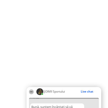
ȘOIMII Sportului
Live chat
17:52
Bună, suntem încântați să vă