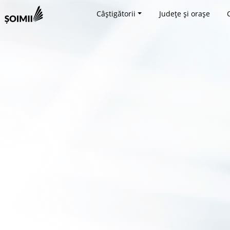
Câștigătorii
Județe și orașe