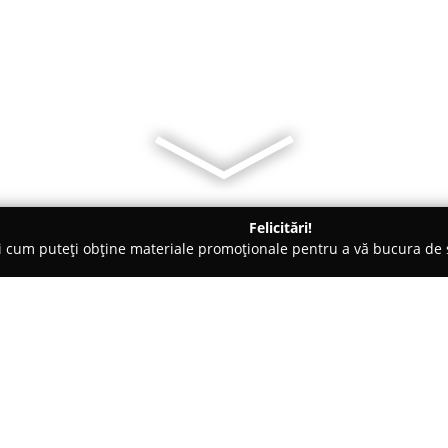
Felicitări!
ți cum puteți obține materiale promoționale pentru a vă bucura d
ansuri - Otopeni
Johnson Fitness Romania
Despre companie: