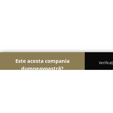
Este acesta compania
Verifica
dumneavoastră?
Șoimii Sportului
Fitness, Antrenori Personali, D
Johnson Fitness Romania