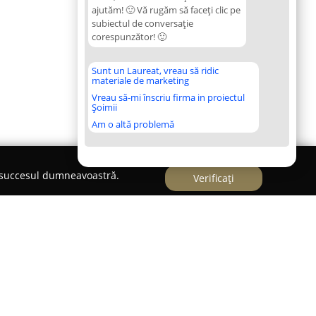
ajutăm! 🙂 Vă rugăm să faceți clic pe
subiectul de conversație
corespunzător! 🙂
Sunt un Laureat, vreau să ridic
materiale de marketing
Vreau să-mi înscriu firma in proiectul
Șoimii
Am o altă problemă
e succesul dumneavoastră.
Verificați