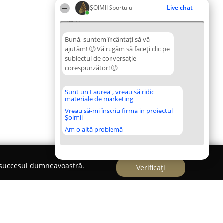
ȘOIMII Sportului
Live chat
04:19
Bună, suntem încântați să vă
ajutăm! 🙂 Vă rugăm să faceți clic pe
subiectul de conversație
corespunzător! 🙂
Sunt un Laureat, vreau să ridic
materiale de marketing
Vreau să-mi înscriu firma in proiectul
Șoimii
Am o altă problemă
e succesul dumneavoastră.
Verificați