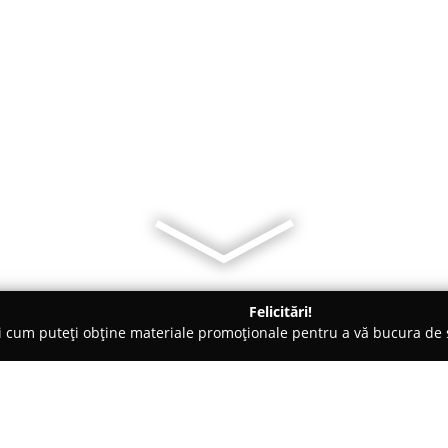
Felicitări!
ți cum puteți obține materiale promoționale pentru a vă bucura d
nsuri - Oneşti
B. Victor-antrenor personal Onesti