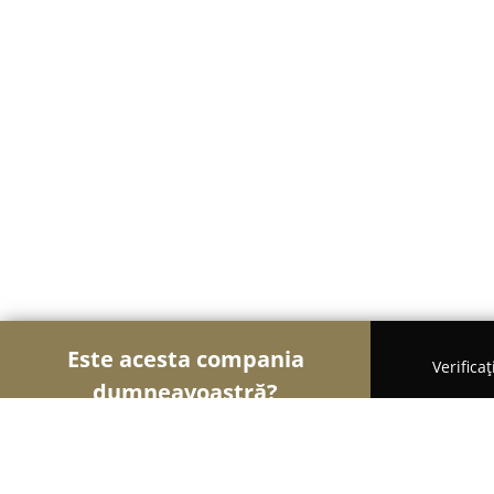
Este acesta compania
Verifica
dumneavoastră?
Șoimii Sportului
Fitness, Antrenori Personali, Da