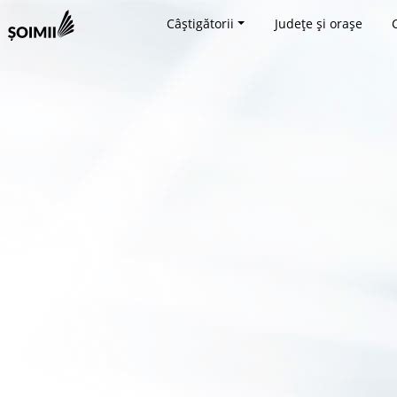
Câștigătorii
Județe și orașe