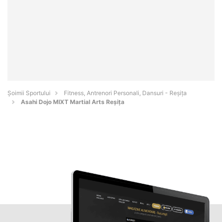
Șoimii Sportului
Fitness, Antrenori Personali, Dansuri - Reşiţa
Asahi Dojo MIXT Martial Arts Reșița