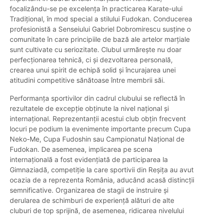
focalizându-se pe excelența în practicarea Karate-ului
Tradițional, în mod special a stilului Fudokan. Conducerea
profesionistă a Senseiului Gabriel Dobromirescu susține o
comunitate în care principiile de bază ale artelor marțiale
sunt cultivate cu seriozitate. Clubul urmărește nu doar
perfecționarea tehnică, ci și dezvoltarea personală,
crearea unui spirit de echipă solid și încurajarea unei
atitudini competitive sănătoase între membrii săi.
Performanța sportivilor din cadrul clubului se reflectă în
rezultatele de excepție obținute la nivel național și
internațional. Reprezentanții acestui club obțin frecvent
locuri pe podium la evenimente importante precum Cupa
Neko-Me, Cupa Fudoshin sau Campionatul Național de
Fudokan. De asemenea, implicarea pe scena
internațională a fost evidențiată de participarea la
Gimnaziadă, competiție la care sportivii din Reșița au avut
ocazia de a reprezenta România, aducând acasă distincții
semnificative. Organizarea de stagii de instruire și
derularea de schimburi de experiență alături de alte
cluburi de top sprijină, de asemenea, ridicarea nivelului