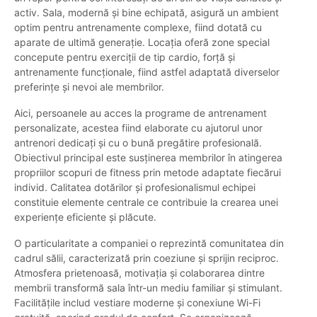
activ. Sala, modernă și bine echipată, asigură un ambient
optim pentru antrenamente complexe, fiind dotată cu
aparate de ultimă generație. Locația oferă zone special
concepute pentru exerciții de tip cardio, forță și
antrenamente funcționale, fiind astfel adaptată diverselor
preferințe și nevoi ale membrilor.
Aici, persoanele au acces la programe de antrenament
personalizate, acestea fiind elaborate cu ajutorul unor
antrenori dedicați și cu o bună pregătire profesională.
Obiectivul principal este susținerea membrilor în atingerea
propriilor scopuri de fitness prin metode adaptate fiecărui
individ. Calitatea dotărilor și profesionalismul echipei
constituie elemente centrale ce contribuie la crearea unei
experiențe eficiente și plăcute.
O particularitate a companiei o reprezintă comunitatea din
cadrul sălii, caracterizată prin coeziune și sprijin reciproc.
Atmosfera prietenoasă, motivația și colaborarea dintre
membrii transformă sala într-un mediu familiar și stimulant.
Facilitățile includ vestiare moderne și conexiune Wi-Fi