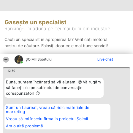
Gasește un specialist
Ranking-ul îi adună pe cei mai buni din industrie
Cauți un specialist in apropierea ta? Verificați motorul
nostru de căutare. Folosiți doar cele mai bune servicii!
ȘOIMII Sportului
Live chat
Căutare
12:50
Bună, suntem încântați să vă ajutăm! 🙂 Vă rugăm
să faceți clic pe subiectul de conversație
corespunzător! 🙂
Sunt un Laureat, vreau să ridic materiale de
Organizator Ranking
Plebiscyt
Contact
marketing
BRIGHT SOLUTIONS BR SRL
Câștigătorii
Contact
Aleea Timisul De Sus 2 Bl. A30
Lista Tuturor
Vreau să-mi înscriu firma in proiectul Șoimii
Sc. A Et. 4 Ap. 13 Cod 061952
Laureaților
Am o altă problemă
București
Reguli
CUI 36737675
Statut