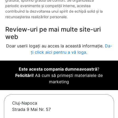
gratuită, sporind gradul de confort. Se organizează
periodic evenimente și competiții interne, acestea
contribuind la dezvoltarea unui spirit de echipă solid și la
recunoașterea realizărilor personale.
Review-uri pe mai multe site-uri
web
Doar userii logați au acces la această informație.
Da-
ți click aici pentru a vă loga.
Este acesta compania dumneavoastră
?
Felicitări!
Aă cum să primești materialele de
marketing
Cluj-Napoca
Strada 9 Mai Nr. 57