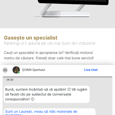
Gasește un specialist
Ranking-ul îi adună pe cei mai buni din industrie
Cauți un specialist in apropierea ta? Verificați motorul
nostru de căutare. Folosiți doar cele mai bune servicii!
ȘOIMII Sportului
Live chat
Căutare
09:30
Bună, suntem încântați să vă ajutăm! 🙂 Vă rugăm
să faceți clic pe subiectul de conversație
corespunzător! 🙂
Sunt un Laureat, vreau să ridic materiale de
Organizator Ranking
Plebiscyt
Contact