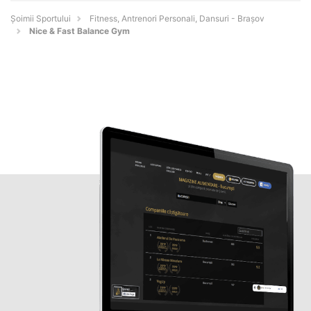
Șoimii Sportului
Fitness, Antrenori Personali, Dansuri - Braşov
Nice & Fast Balance Gym