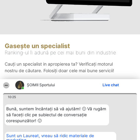
Gasește un specialist
Ranking-ul îi adună pe cei mai buni din industrie
Cauți un specialist in apropierea ta? Verificați motorul
nostru de căutare. Folosiți doar cele mai bune servicii!
ȘOIMII Sportului
Live chat
Căutare
10:25
Bună, suntem încântați să vă ajutăm! 🙂 Vă rugăm
să faceți clic pe subiectul de conversație
corespunzător! 🙂
Sunt un Laureat, vreau să ridic materiale de
Organizator Ranking
Plebiscyt
Contact