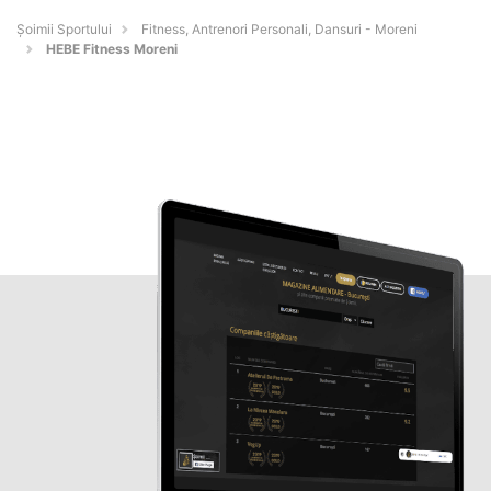
Șoimii Sportului
Fitness, Antrenori Personali, Dansuri - Moreni
HEBE Fitness Moreni