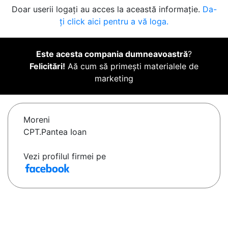
Doar userii logați au acces la această informație.
Da-
ți click aici pentru a vă loga.
Este acesta compania dumneavoastră
?
Felicitări!
Aă cum să primești materialele de
marketing
Moreni
CPT.Pantea Ioan
Vezi profilul firmei pe