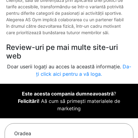
clienților, sala se diferențiază prin aplicarea unei politici de
tarife accesibile, transformându-se într-o variantă potrivită
pentru diferite categorii de pasionați ai activității sportive.
Alegerea AS Gym implică colaborarea cu un partener fiabil
în drumul către dezvoltarea fizică, într-un cadru motivant
care prioritizează bunăstarea tuturor membrilor săi.
Review-uri pe mai multe site-uri
web
Doar userii logați au acces la această informație.
Da-
ți click aici pentru a vă loga.
Este acesta compania dumneavoastră
?
Felicitări!
Aă cum să primești materialele de
marketing
Oradea