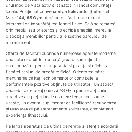
unui mod de viață activ și sănătos în rândul comunității
locale. Poziționat convenabil pe Bulevardul Ștefan cel
Mare 144,
AS Gym
oferă acces facil tuturor celor
interesați de îmbunătățirea formei fizice. Sală se remarcă
prin mediul său prietenos și o echipă amabilă, mereu la
dispoziția membrilor pentru a le susține parcursul de
antrenament.
Oferta de facilități cuprinde numeroase aparate moderne
dedicate exercițiilor de forță și cardio, întreținute
corespunzător pentru a garanta siguranța și eficiența
fiecărei sesiuni de pregătire fizică. Orientarea către
menținerea calității echipamentelor contribuie la
performanțele pozitive obținute de utilizatori. Un aspect
deosebit care poziționează AS Gym printre opțiunile
atractive ale pieței locale este existența unei saune
uscate, un avantaj suplimentar ce facilitează recuperarea
și relaxarea după antrenamente solicitante, completând
experiența fitnessului.
Pe lângă aparatura de ultimă generație și atenția acordată