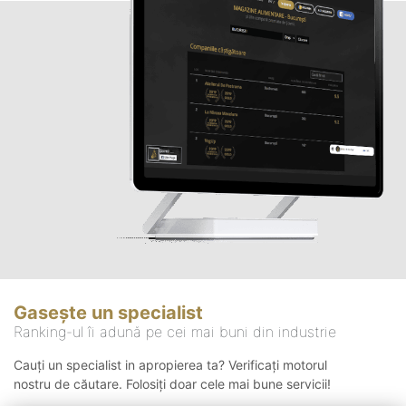
Gasește un specialist
Ranking-ul îi adună pe cei mai buni din industrie
Cauți un specialist in apropierea ta? Verificați motorul
nostru de căutare. Folosiți doar cele mai bune servicii!