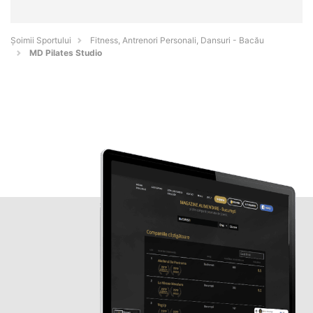
Șoimii Sportului
Fitness, Antrenori Personali, Dansuri - Bacău
MD Pilates Studio