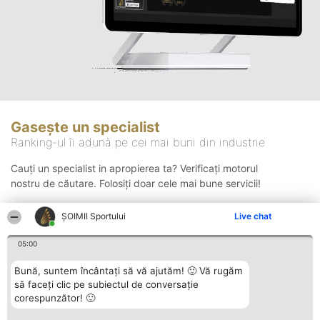
Gasește un specialist
Ranking-ul îi adună pe cei mai buni din industrie
Cauți un specialist in apropierea ta? Verificați motorul
nostru de căutare. Folosiți doar cele mai bune servicii!
ȘOIMII Sportului
Live chat
Căutare
05:00
Bună, suntem încântați să vă ajutăm! 🙂 Vă rugăm
să faceți clic pe subiectul de conversație
corespunzător! 🙂