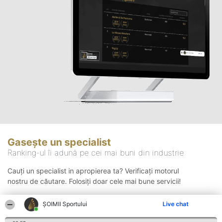
Gasește un specialist
Ranking-ul îi adună pe cei mai buni din industrie
Cauți un specialist in apropierea ta? Verificați motorul
nostru de căutare. Folosiți doar cele mai bune servicii!
ȘOIMII Sportului
Live chat
Căutare