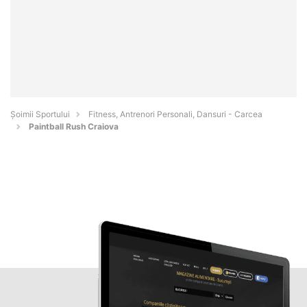
Șoimii Sportului
Fitness, Antrenori Personali, Dansuri - Carcea
Paintball Rush Craiova