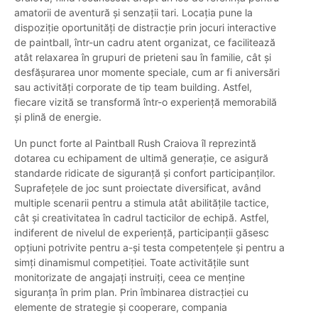
amatorii de aventură și senzații tari. Locația pune la
dispoziție oportunități de distracție prin jocuri interactive
de paintball, într-un cadru atent organizat, ce facilitează
atât relaxarea în grupuri de prieteni sau în familie, cât și
desfășurarea unor momente speciale, cum ar fi aniversări
sau activități corporate de tip team building. Astfel,
fiecare vizită se transformă într-o experiență memorabilă
și plină de energie.
Un punct forte al Paintball Rush Craiova îl reprezintă
dotarea cu echipament de ultimă generație, ce asigură
standarde ridicate de siguranță și confort participanților.
Suprafețele de joc sunt proiectate diversificat, având
multiple scenarii pentru a stimula atât abilitățile tactice,
cât și creativitatea în cadrul tacticilor de echipă. Astfel,
indiferent de nivelul de experiență, participanții găsesc
opțiuni potrivite pentru a-și testa competențele și pentru a
simți dinamismul competiției. Toate activitățile sunt
monitorizate de angajați instruiți, ceea ce menține
siguranța în prim plan. Prin îmbinarea distracției cu
elemente de strategie și cooperare, compania