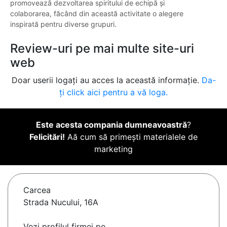
promovează dezvoltarea spiritului de echipă și
colaborarea, făcând din această activitate o alegere
inspirată pentru diverse grupuri.
Review-uri pe mai multe site-uri
web
Doar userii logați au acces la această informație.
Da-
ți click aici pentru a vă loga.
Este acesta compania dumneavoastră
?
Felicitări!
Aă cum să primești materialele de
marketing
Carcea
Strada Nucului, 16A
Vezi profilul firmei pe