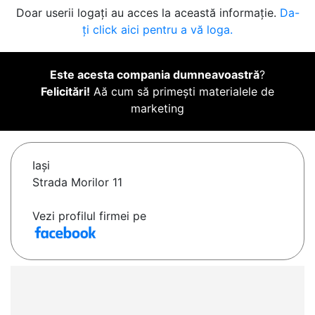
Doar userii logați au acces la această informație.
Da-
ți click aici pentru a vă loga.
Este acesta compania dumneavoastră
?
Felicitări!
Aă cum să primești materialele de
marketing
Iaşi
Strada Morilor 11
Vezi profilul firmei pe