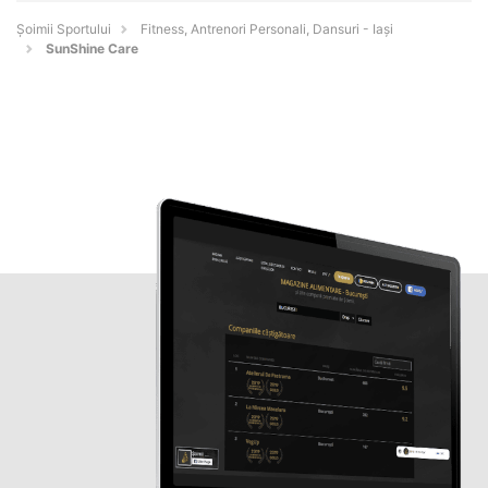
Șoimii Sportului
Fitness, Antrenori Personali, Dansuri - Iaşi
SunShine Care