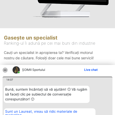
Gasește un specialist
Ranking-ul îi adună pe cei mai buni din industrie
Cauți un specialist in apropierea ta? Verificați motorul
nostru de căutare. Folosiți doar cele mai bune servicii!
ȘOIMII Sportului
Live chat
Căutare
14:07
Bună, suntem încântați să vă ajutăm! 🙂 Vă rugăm
să faceți clic pe subiectul de conversație
corespunzător! 🙂
Sunt un Laureat, vreau să ridic materiale de
Organizator Ranking
Plebiscyt
Contact