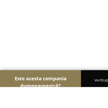
Este acesta compania
Verifica
dumneavoastră?
Șoimii Sportului
Fitness, Antrenori Personali, Da