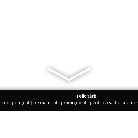
Felicitări!
ți cum puteți obține materiale promoționale pentru a vă bucura d
nsuri - Braşov
Paradisul Acvatic