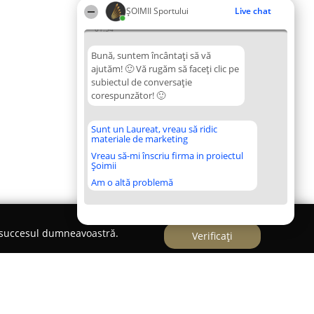
ȘOIMII Sportului
Live chat
01:54
Bună, suntem încântați să vă
ajutăm! 🙂 Vă rugăm să faceți clic pe
subiectul de conversație
corespunzător! 🙂
Sunt un Laureat, vreau să ridic
materiale de marketing
Vreau să-mi înscriu firma in proiectul
Șoimii
Am o altă problemă
e succesul dumneavoastră.
Verificați